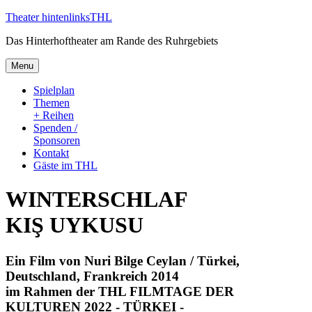
Skip
Theater hintenlinks
THL
to
Das Hinterhoftheater am Rande des Ruhrgebiets
content
Menu
Spielplan
Themen
+ Reihen
Spenden /
Sponsoren
Kontakt
Gäste im THL
WINTERSCHLAF
KIŞ UYKUSU
Ein Film von Nuri Bilge Ceylan / Türkei,
Deutschland, Frankreich 2014
im Rahmen der THL FILMTAGE DER
KULTUREN 2022 - TÜRKEI -