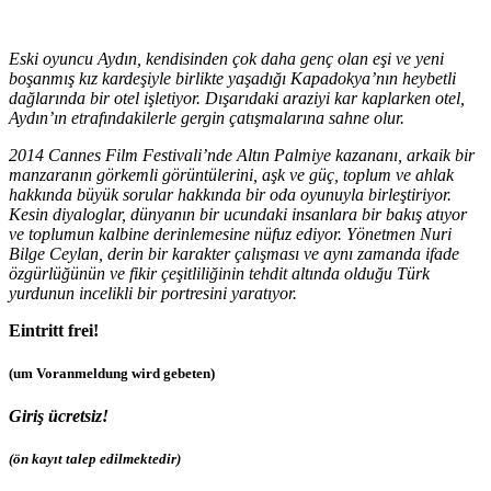
Eski oyuncu Aydın, kendisinden çok daha genç olan eşi ve yeni
boşanmış kız kardeşiyle birlikte yaşadığı Kapadokya’nın heybetli
dağlarında bir otel işletiyor. Dışarıdaki araziyi kar kaplarken otel,
Aydın’ın etrafındakilerle gergin çatışmalarına sahne olur.
2014 Cannes Film Festivali’nde Altın Palmiye kazananı, arkaik bir
manzaranın görkemli görüntülerini, aşk ve güç, toplum ve ahlak
hakkında büyük sorular hakkında bir oda oyunuyla birleştiriyor.
Kesin diyaloglar, dünyanın bir ucundaki insanlara bir bakış atıyor
ve toplumun kalbine derinlemesine nüfuz ediyor. Yönetmen Nuri
Bilge Ceylan, derin bir karakter çalışması ve aynı zamanda ifade
özgürlüğünün ve fikir çeşitliliğinin tehdit altında olduğu Türk
yurdunun incelikli bir portresini yaratıyor.
Eintritt frei!
(um Voranmeldung wird gebeten)
Giriş ücretsiz!
(ön kayıt talep edilmektedir)