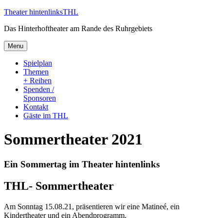
Skip
Theater hintenlinks
THL
to
Das Hinterhoftheater am Rande des Ruhrgebiets
content
Menu
Spielplan
Themen
+ Reihen
Spenden /
Sponsoren
Kontakt
Gäste im THL
Sommertheater 2021
Ein Sommertag im Theater hintenlinks
THL- Sommertheater
Am Sonntag 15.08.21, präsentieren wir eine Matineé, ein
Kindertheater und ein Abendprogramm.