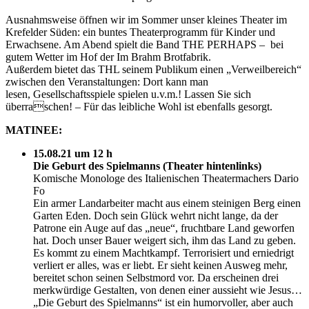
Ausnahmsweise öffnen wir im Sommer unser kleines Theater im
Krefelder Süden: ein buntes Theaterprogramm für Kinder und
Erwachsene. Am Abend spielt die Band THE PERHAPS – bei
gutem Wetter im Hof der Im Brahm Brotfabrik.
Außerdem bietet das THL seinem Publikum einen „Verweilbereich“
zwischen den Veranstaltungen: Dort kann man
lesen, Gesellschaftsspiele spielen u.v.m.! Lassen Sie sich
überraschen! – Für das leibliche Wohl ist ebenfalls gesorgt.
MATINEE:
15.08.21 um 12 h
Die Geburt des Spielmanns (Theater hintenlinks)
Komische Monologe des Italienischen Theatermachers Dario
Fo
Ein armer Landarbeiter macht aus einem steinigen Berg einen
Garten Eden. Doch sein Glück wehrt nicht lange, da der
Patrone ein Auge auf das „neue“, fruchtbare Land geworfen
hat. Doch unser Bauer weigert sich, ihm das Land zu geben.
Es kommt zu einem Machtkampf. Terrorisiert und erniedrigt
verliert er alles, was er liebt. Er sieht keinen Ausweg mehr,
bereitet schon seinen Selbstmord vor. Da erscheinen drei
merkwürdige Gestalten, von denen einer aussieht wie Jesus…
„Die Geburt des Spielmanns“ ist ein humorvoller, aber auch