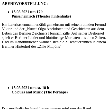
ABENDVORSTELLUNG:
15.08.2021 um 17 h
Pinselheinrich (Theater hintenlinks)
Ein Lei
erkastenmann erzählt gemeinsam mit seinem blinden Freund
Viktor und der „Nutte“ Olga Anekdoten und Geschichten aus dem
Leben des Berliner Zeichners Heinrich Zille. Auf seiner Drehorgel
spielt er Berliner Lieder und blutrünstige Moritaten aus alten Zeiten.
Und im Handumdrehen wähnen sich die Zuschauer*innen in einem
Berliner Hinterhof des „Zille-Milljöhs“.
15.08.2021 um ca. 18 h
Colours and Music (The Perhaps)
Das musikalische Anschlussprogramm wird von der Band