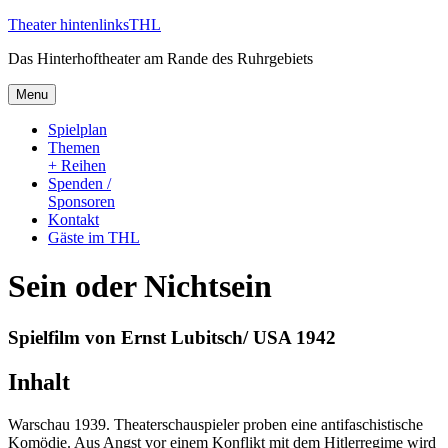
Skip
Theater hintenlinks
THL
to
Das Hinterhoftheater am Rande des Ruhrgebiets
content
Menu
Spielplan
Themen
+ Reihen
Spenden /
Sponsoren
Kontakt
Gäste im THL
Sein oder Nichtsein
Spielfilm von Ernst Lubitsch/ USA 1942
Inhalt
Warschau 1939. Theaterschauspieler proben eine antifaschistische
Komödie. Aus Angst vor einem Konflikt mit dem Hitlerregime wird