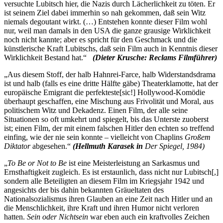
versuchte Lubitsch hier, die Nazis durch Lächerlichkeit zu töten. Er
ist seinem Ziel dabei immerhin so nah gekommen, daß sein Witz
niemals degoutant wirkt. (…) Entstehen konnte dieser Film wohl
nur, weil man damals in den USA die ganze grausige Wirklichkeit
noch nicht kannte; aber es spricht für den Geschmack und die
künstlerische Kraft Lubitschs, daß sein Film auch in Kenntnis dieser
Wirklichkeit Bestand hat.“
(
Dieter Krusche: Reclams Filmführer)
„Aus diesem Stoff, der halb Hahnrei-Farce, halb Widerstandsdrama
ist und halb (falls es eine dritte Hälfte gäbe) Theaterklamotte, hat der
europäische Emigrant die perfekteste[sic!] Hollywood-Komödie
überhaupt geschaffen, eine Mischung aus Frivolität und Moral, aus
politischem Witz und Dekadenz. Einen Film, der alle seine
Situationen so oft umkehrt und spiegelt, bis das Unterste zuoberst
ist; einen Film, der mit einem falschen Hitler den echten so treffend
einfing, wie der nie sein konnte – vielleicht von Chaplins
Großem
Diktator
abgesehen.“
(
Hellmuth Karasek in
Der Spiegel, 1984)
„
To Be or Not to Be
ist eine Meisterleistung an Sarkasmus und
Ernsthaftigkeit zugleich. Es ist erstaunlich, dass nicht nur Lubitsch[,]
sondern alle Beteiligten an diesem Film im Kriegsjahr 1942 und
angesichts der bis dahin bekannten Gräueltaten des
Nationalsozialismus ihren Glauben an eine Zeit nach Hitler und an
die Menschlichkeit, ihre Kraft und ihren Humor nicht verloren
hatten.
Sein oder Nichtsein
war eben auch ein kraftvolles Zeichen