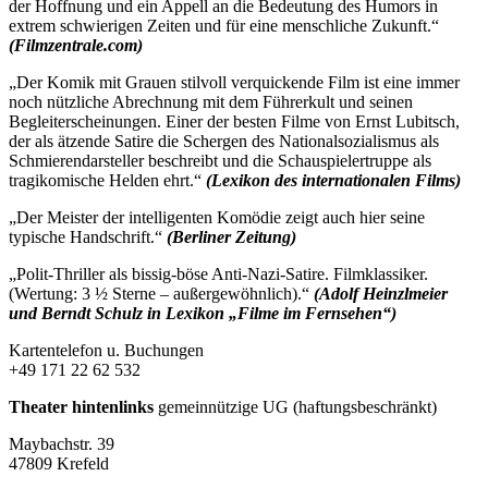
der Hoffnung und ein Appell an die Bedeutung des Humors in
extrem schwierigen Zeiten und für eine menschliche Zukunft.“
(
Filmzentrale.com)
„Der Komik mit Grauen stilvoll verquickende Film ist eine immer
noch nützliche Abrechnung mit dem Führerkult und seinen
Begleiterscheinungen. Einer der besten Filme von Ernst Lubitsch,
der als ätzende Satire die Schergen des Nationalsozialismus als
Schmierendarsteller beschreibt und die Schauspielertruppe als
tragikomische Helden ehrt.“
(Lexikon des internationalen Films)
„Der Meister der intelligenten Komödie zeigt auch hier seine
typische Handschrift.“
(
Berliner Zeitung)
„Polit-Thriller als bissig-böse Anti-Nazi-Satire. Filmklassiker.
(Wertung: 3 ½ Sterne – außergewöhnlich).“
(
Adolf Heinzlmeier
und Berndt Schulz in Lexikon „Filme im Fernsehen“)
Kartentelefon u. Buchungen
+49 171 22 62 532
Theater hintenlinks
gemeinnützige UG (haftungsbeschränkt)
Maybachstr. 39
47809 Krefeld