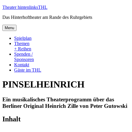
Skip
Theater hintenlinks
THL
to
Das Hinterhoftheater am Rande des Ruhrgebiets
content
Menu
Spielplan
Themen
+ Reihen
Spenden /
Sponsoren
Kontakt
Gäste im THL
PINSELHEINRICH
Ein musikalisches Theaterprogramm über das
Berliner Original Heinrich Zille von Peter Gutowski
Inhalt