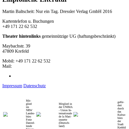
Martin Baltscheit: Nur ein Tag. Dressler Verlag GmbH 2016
Kartentelefon u. Buchungen
+49 171 22 62 532
Theater hintenlinks
gemeinnützige UG (haftungsbeschränkt)
Maybachstr. 39
47809 Krefeld
Mobil: +49 171 22 62 532
Mail:
theaterhintenlinks@googlemail.com
Facebook
Impressum
Datenschutz
Mit­
ge­för­
glied
Mit­glied in
dert
im
der U­NI­MA
durch
NRW
- Uni­on In­
das
Lan­des­
ter­na­tio­nale
Kul­tur­
büro
de la Ma­ri­
bü­ro
Freie
o­nnet­te
der
Dar­stel­
(Deutsch­
Stadt
lende
land)
Kre­feld