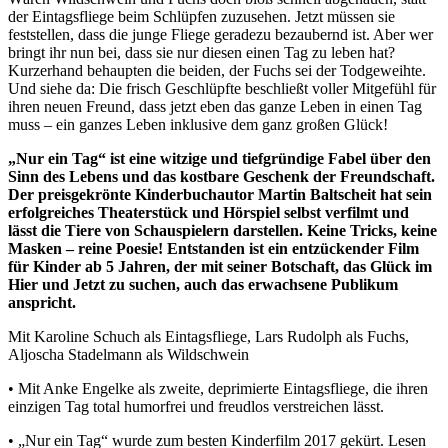
der Eintagsfliege beim Schlüpfen zuzusehen. Jetzt müssen sie
feststellen, dass die junge Fliege geradezu bezaubernd ist. Aber wer
bringt ihr nun bei, dass sie nur diesen einen Tag zu leben hat?
Kurzerhand behaupten die beiden, der Fuchs sei der Todgeweihte.
Und siehe da: Die frisch Geschlüpfte beschließt voller Mitgefühl für
ihren neuen Freund, dass jetzt eben das ganze Leben in einen Tag
muss – ein ganzes Leben inklusive dem ganz großen Glück!
„Nur ein Tag“ ist eine witzige und tiefgründige Fabel über den
Sinn des Lebens und das kostbare Geschenk der Freundschaft.
Der preisgekrönte Kinderbuchautor Martin Baltscheit hat sein
erfolgreiches Theaterstück und Hörspiel selbst verfilmt und
lässt die Tiere von Schauspielern darstellen. Keine Tricks, keine
Masken – reine Poesie! Entstanden ist ein entzückender Film
für Kinder ab 5 Jahren, der mit seiner Botschaft, das Glück im
Hier und Jetzt zu suchen, auch das erwachsene Publikum
anspricht.
Mit Karoline Schuch als Eintagsfliege, Lars Rudolph als Fuchs,
Aljoscha Stadelmann als Wildschwein
• Mit Anke Engelke als zweite, deprimierte Eintagsfliege, die ihren
einzigen Tag total humorfrei und freudlos verstreichen lässt.
• „Nur ein Tag“ wurde zum besten Kinderfilm 2017 gekürt. Lesen