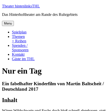
Skip
Theater hintenlinks
THL
to
Das Hinterhoftheater am Rande des Ruhrgebiets
content
Menu
Spielplan
Themen
+ Reihen
Spenden /
Sponsoren
Kontakt
Gäste im THL
Nur ein Tag
Ein fabelhafter Kinderfilm von Martin Baltscheit /
Deutschland 2017
Inhalt
Wären Wildschwein und Fuchs doch bloß schnell abgehauen, statt