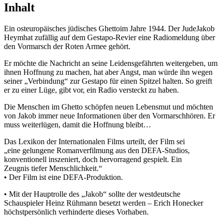
Inhalt
Ein osteuropäisches jüdisches Ghettoim Jahre 1944. Der JudeJakob
Heymhat zufällig auf dem Gestapo-Revier eine Radiomeldung über
den Vormarsch der Roten Armee gehört.
Er möchte die Nachricht an seine Leidensgefährten weitergeben, um
ihnen Hoffnung zu machen, hat aber Angst, man würde ihn wegen
seiner „Verbindung“ zur Gestapo für einen Spitzel halten. So greift
er zu einer Lüge, gibt vor, ein Radio versteckt zu haben.
Die Menschen im Ghetto schöpfen neuen Lebensmut und möchten
von Jakob immer neue Informationen über den Vormarschhören. Er
muss weiterlügen, damit die Hoffnung bleibt…
Das Lexikon der Internationalen Films urteilt, der Film sei
„eine gelungene Romanverfilmung aus den DEFA-Studios,
konventionell inszeniert, doch hervorragend gespielt. Ein
Zeugnis tiefer Menschlichkeit.“
• Der Film ist eine DEFA-Produktion.
• Mit der Hauptrolle des „Jakob“ sollte der westdeutsche
Schauspieler Heinz Rühmann besetzt werden – Erich Honecker
höchstpersönlich verhinderte dieses Vorhaben.