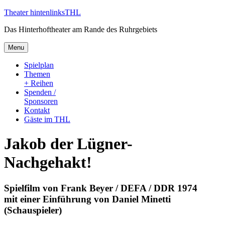
Skip
Theater hintenlinks
THL
to
Das Hinterhoftheater am Rande des Ruhrgebiets
content
Menu
Spielplan
Themen
+ Reihen
Spenden /
Sponsoren
Kontakt
Gäste im THL
Jakob der Lügner-
Nachgehakt!
Spielfilm von Frank Beyer / DEFA / DDR 1974
mit einer Einführung von Daniel Minetti
(Schauspieler)