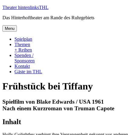
Skip
Theater hintenlinks
THL
to
Das Hinterhoftheater am Rande des Ruhrgebiets
content
Menu
Spielplan
Themen
+ Reihen
Spenden /
Sponsoren
Kontakt
Gäste im THL
Frühstück bei Tiffany
Spielfilm von Blake Edwards / USA 1961
Nach einem Kurzroman von Truman Capote
Inhalt
Holly Golightley verbirgt ihre Vergangenheit gekonnt vor anderen,