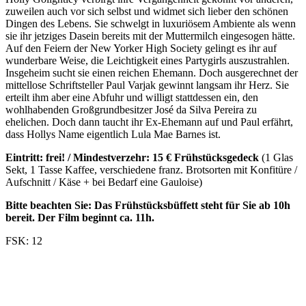
zuweilen auch vor sich selbst und widmet sich lieber den schönen
Dingen des Lebens. Sie schwelgt in luxuriösem Ambiente als wenn
sie ihr jetziges Dasein bereits mit der Muttermilch eingesogen hätte.
Auf den Feiern der New Yorker High Society gelingt es ihr auf
wunderbare Weise, die Leichtigkeit eines Partygirls auszustrahlen.
Insgeheim sucht sie einen reichen Ehemann. Doch ausgerechnet der
mittellose Schriftsteller Paul Varjak gewinnt langsam ihr Herz. Sie
erteilt ihm aber eine Abfuhr und willigt stattdessen ein, den
wohlhabenden Großgrundbesitzer José da Silva Pereira zu
ehelichen. Doch dann taucht ihr Ex-Ehemann auf und Paul erfährt,
dass Hollys Name eigentlich Lula Mae Barnes ist.
Eintritt: frei! / Mindestverzehr: 15 € Frühstücksgedeck
(1 Glas
Sekt, 1 Tasse Kaffee, verschiedene franz. Brotsorten mit Konfitüre /
Aufschnitt / Käse + bei Bedarf eine Gauloise)
Bitte beachten Sie: Das Frühstücksbüffett steht für Sie ab 10h
bereit. Der Film beginnt ca. 11h.
FSK: 12